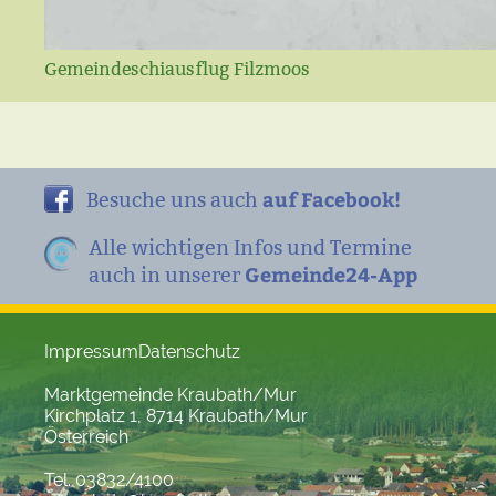
Gemeindeschiausflug Filzmoos
auf Facebook!
Besuche uns auch
Alle wichtigen Infos und Termine
Gemeinde24-App
auch in unserer
Impressum
Datenschutz
Marktgemeinde Kraubath/Mur
Kirchplatz 1, 8714 Kraubath/Mur
Österreich
Tel. 03832/4100