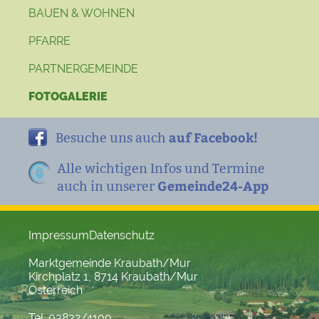
BAUEN & WOHNEN
PFARRE
PARTNERGEMEINDE
FOTOGALERIE
auf Facebook!
Besuche uns auch
Alle wichtigen Infos und Termine
Gemeinde24-App
auch in unserer
Impressum
Datenschutz
Marktgemeinde Kraubath/Mur
Kirchplatz 1, 8714 Kraubath/Mur
Österreich
Tel. 03832/4100