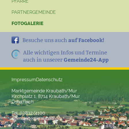
PFARRE
PARTNERGEMEINDE
FOTOGALERIE
auf Facebook!
Besuche uns auch
Alle wichtigen Infos und Termine
Gemeinde24-App
auch in unserer
Impressum
Datenschutz
Marktgemeinde Kraubath/Mur
Kirchplatz 1, 8714 Kraubath/Mur
Österreich
Tel. 03832/4100
gemeinde@kraubath.at