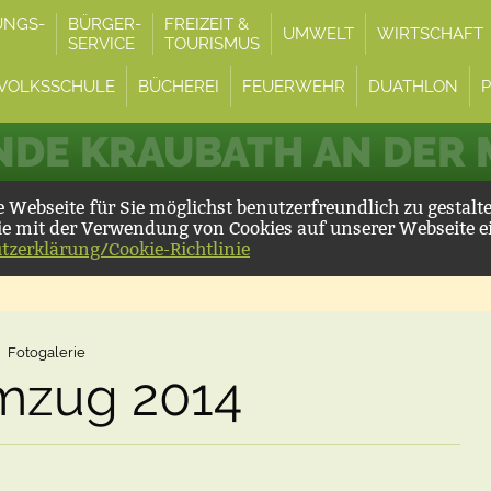
UNGS-
BÜRGER-
FREIZEIT &
UMWELT
WIRTSCHAFT
SERVICE
TOURISMUS
VOLKSSCHULE
BÜCHEREI
FEUERWEHR
DUATHLON
DE KRAUBATH AN DER
Webseite für Sie möglichst benutzerfreundlich zu gestalt
ie mit der Verwendung von Cookies auf unserer Webseite e
tzerklärung/Cookie-Richtlinie
Fotogalerie
mzug 2014