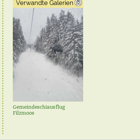
Verwandte Galerien
Gemeindeschiausflug
Steirischer Frühjahrspu
Filzmoos
2021