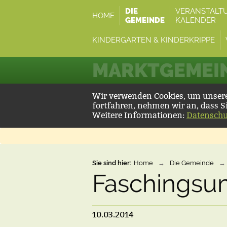
DIE
VERANSTALT
HOME
GEMEINDE
KALENDER
KINDERGARTEN & KINDERKRIPPE
MARKTGEMEIN
Wir verwenden Cookies, um unsere 
fortfahren, nehmen wir an, dass S
Weitere Informationen:
Datenschu
Sie sind hier:
Home
→
Die Gemeinde
→
Faschingsu
10.03.2014