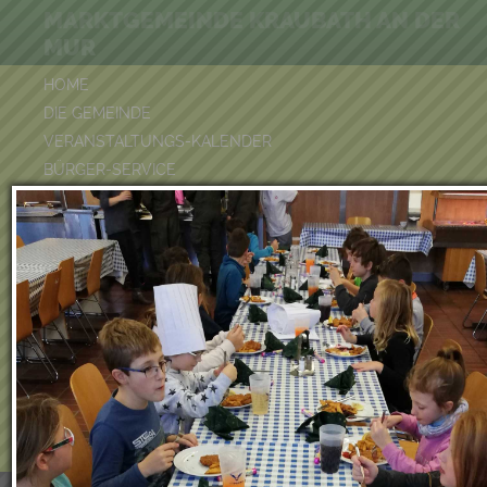
MARKTGEMEINDE KRAUBATH AN DER
MUR
HOME
DIE GEMEINDE
VERANSTALTUNGS-KALENDER
BÜRGER-SERVICE
FREIZEIT & TOURISMUS
UMWELT
WIRTSCHAFT
VEREINE
KINDERGARTEN & KINDERKRIPPE
VOLKSSCHULE
BÜCHEREI
FEUERWEHR
DUATHLON 2026
POOLKALENDER