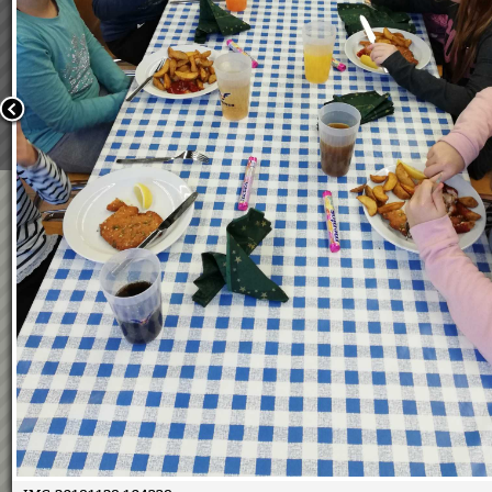
Wir verwenden Cookies, um unsere Webseite für Sie mög
benutzerfreundlich zu gestalten. Wenn Sie fortfahren, 
an, dass Sie mit der Verwendung von Cookies auf unsere
einverstanden sind.
Weitere Informationen:
Datenschutzerklärung/Cookie-Ri
Bestätigen
Licht ins Dunkel
30.11.2018