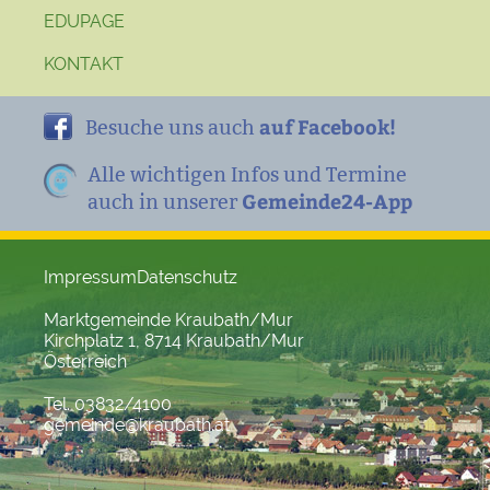
EDUPAGE
KONTAKT
auf Facebook!
Besuche uns auch
Alle wichtigen Infos und Termine
Gemeinde24-App
auch in unserer
Impressum
Datenschutz
Marktgemeinde Kraubath/Mur
Kirchplatz 1, 8714 Kraubath/Mur
Österreich
Tel. 03832/4100
gemeinde@kraubath.at