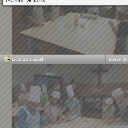
IMG 20181128 104338
Licht ins Dunkel
Image
15