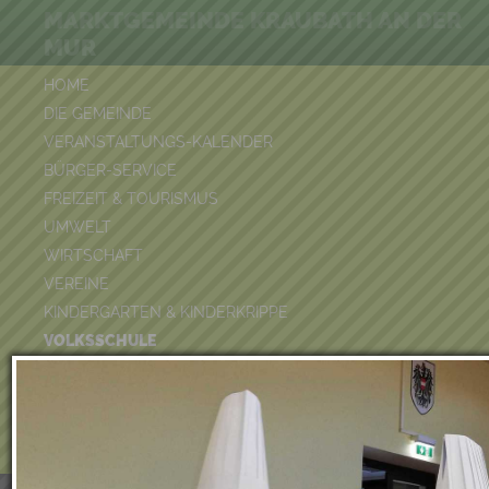
MARKTGEMEINDE KRAUBATH AN DER
MUR
HOME
DIE GEMEINDE
VERANSTALTUNGS-KALENDER
BÜRGER-SERVICE
FREIZEIT & TOURISMUS
UMWELT
WIRTSCHAFT
VEREINE
KINDERGARTEN & KINDERKRIPPE
VOLKSSCHULE
BÜCHEREI
FEUERWEHR
DUATHLON 2026
POOLKALENDER