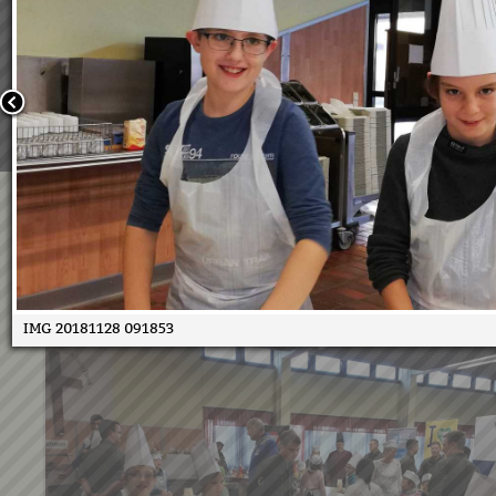
Wir verwenden Cookies, um unsere Webseite für Sie mög
benutzerfreundlich zu gestalten. Wenn Sie fortfahren, 
an, dass Sie mit der Verwendung von Cookies auf unsere
einverstanden sind.
Weitere Informationen:
Datenschutzerklärung/Cookie-Ri
Bestätigen
Licht ins Dunkel
30.11.2018
IMG 20181128 091853