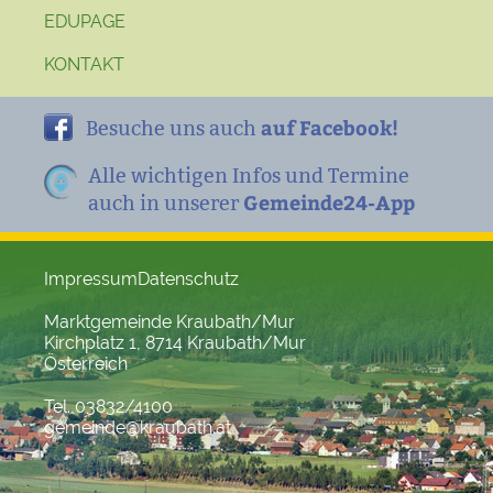
EDUPAGE
KONTAKT
auf Facebook!
Besuche uns auch
Alle wichtigen Infos und Termine
Gemeinde24-App
auch in unserer
Impressum
Datenschutz
Marktgemeinde Kraubath/Mur
Kirchplatz 1, 8714 Kraubath/Mur
Österreich
Tel. 03832/4100
gemeinde@kraubath.at