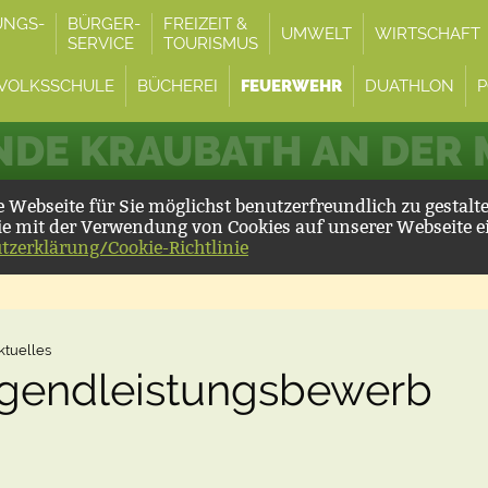
UNGS-
BÜRGER-
FREIZEIT &
UMWELT
WIRTSCHAFT
SERVICE
TOURISMUS
VOLKSSCHULE
BÜCHEREI
FEUERWEHR
DUATHLON
P
DE KRAUBATH AN DER
Webseite für Sie möglichst benutzerfreundlich zu gestalt
ie mit der Verwendung von Cookies auf unserer Webseite e
tzerklärung/Cookie-Richtlinie
ktuelles
Jugendleistungsbewerb