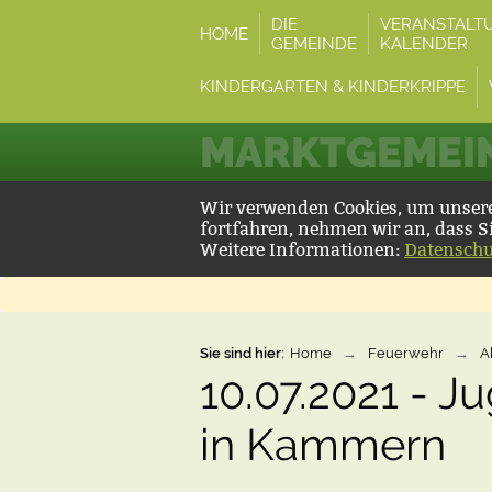
DIE
VERANSTALT
HOME
GEMEINDE
KALENDER
KINDERGARTEN & KINDERKRIPPE
MARKTGEMEIN
Wir verwenden Cookies, um unsere 
fortfahren, nehmen wir an, dass S
Weitere Informationen:
Datenschu
Sie sind hier:
Home
→
Feuerwehr
→
A
10.07.2021 - 
in Kammern