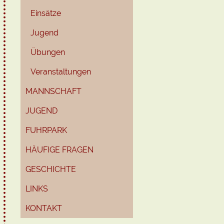
Einsätze
Jugend
Übungen
Veranstaltungen
MANNSCHAFT
JUGEND
FUHRPARK
HÄUFIGE FRAGEN
GESCHICHTE
LINKS
KONTAKT