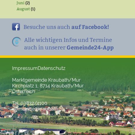
Juni
(2)
August
(1)
auf Facebook!
Besuche uns auch
Alle wichtigen Infos und Termine
Gemeinde24-App
auch in unserer
Impressum
Datenschutz
Marktgemeinde Kraubath/Mur
Kirchplatz 1, 8714 Kraubath/Mur
Österreich
Tel. 03832/4100
gemeinde@kraubath.at