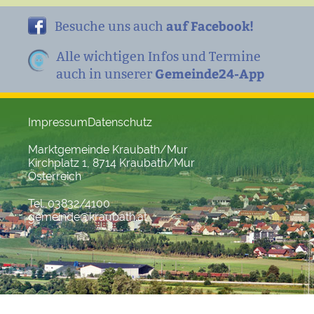
auf Facebook!
Besuche uns auch
Alle wichtigen Infos und Termine
Gemeinde24-App
auch in unserer
Impressum
Datenschutz
Marktgemeinde Kraubath/Mur
Kirchplatz 1, 8714 Kraubath/Mur
Österreich
Tel. 03832/4100
gemeinde@kraubath.at