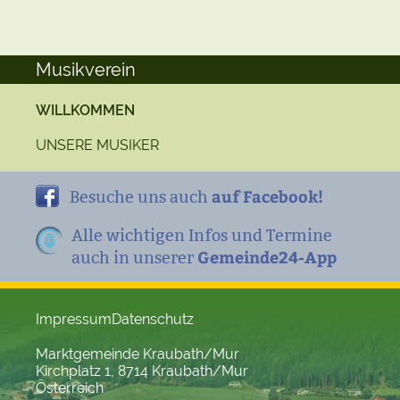
Musikverein
WILLKOMMEN
UNSERE MUSIKER
auf Facebook!
Besuche uns auch
Alle wichtigen Infos und Termine
Gemeinde24-App
auch in unserer
Impressum
Datenschutz
Marktgemeinde Kraubath/Mur
Kirchplatz 1, 8714 Kraubath/Mur
Österreich