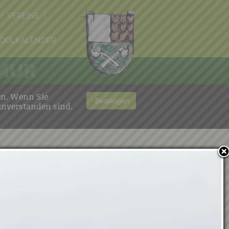
VEREINE
OOLKALENDER
 MUR
en. Wenn Sie
Bestätigen
inverstanden sind.
Kindergarten &
Krippe
WILLKOMMEN
AKTUELLES