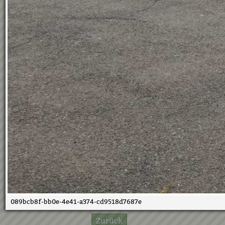
089bcb8f-bb0e-4e41-a374-cd9518d7687e
Zurück