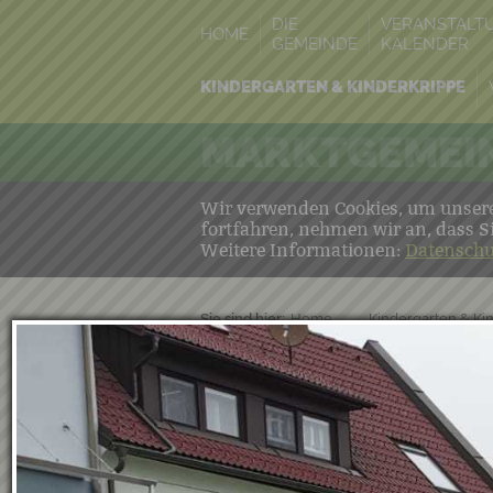
DIE
VERANSTALT
HOME
GEMEINDE
KALENDER
KINDERGARTEN & KINDERKRIPPE
MARKTGEMEIN
Wir verwenden Cookies, um unsere 
fortfahren, nehmen wir an, dass S
Weitere Informationen:
Datenschu
Sie sind hier:
Home
→
Kindergarten & Ki
Laternenfes
11.11.2020