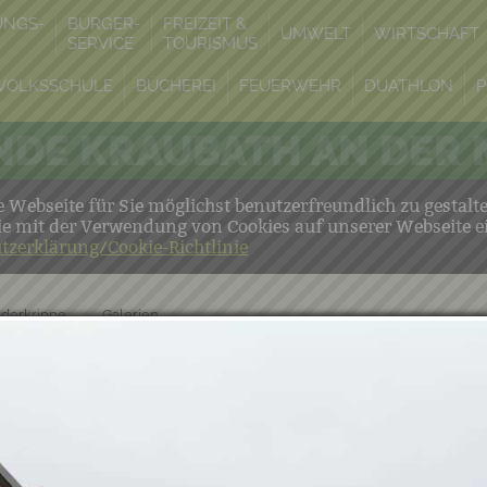
UNGS-
BÜRGER-
FREIZEIT &
UMWELT
WIRTSCHAFT
SERVICE
TOURISMUS
VOLKSSCHULE
BÜCHEREI
FEUERWEHR
DUATHLON
P
DE KRAUBATH AN DER
Webseite für Sie möglichst benutzerfreundlich zu gestalt
ie mit der Verwendung von Cookies auf unserer Webseite e
tzerklärung/Cookie-Richtlinie
nderkrippe
→
Galerien
t 2020