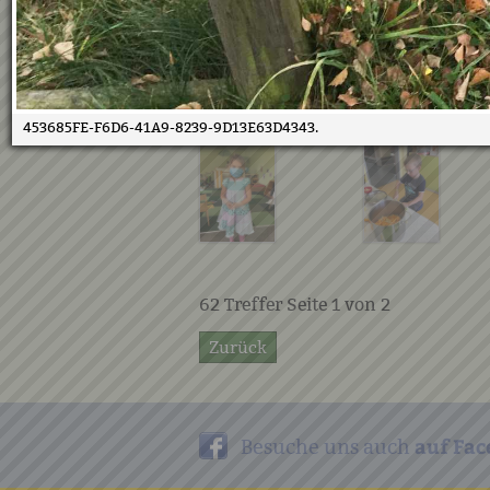
453685FE-F6D6-41A9-8239-9D13E63D4343.
62
Treffer Seite
1
von
2
Zurück
auf Fac
Besuche uns auch