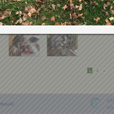
1
2
»
All
ebook!
auc