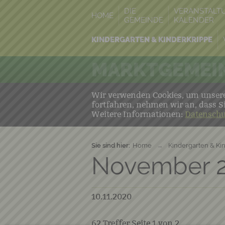
DIE
VERANSTALT
HOME
GEMEINDE
KALENDER
KINDERGARTEN & KINDERKRIPPE
MARKTGEMEIN
Wir verwenden Cookies, um unsere 
fortfahren, nehmen wir an, dass S
Weitere Informationen:
Datenschu
Sie sind hier:
Home
→
Kindergarten & Ki
November 
10.11.2020
62
Treffer Seite
1
von
2