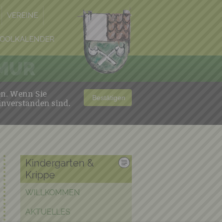
VEREINE
OOLKALENDER
 MUR
en. Wenn Sie
Bestätigen
inverstanden sind.
Kindergarten &
Krippe
WILLKOMMEN
AKTUELLES