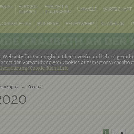
UNGS-
BÜRGER-
FREIZEIT &
UMWELT
WIRTSCHAFT
SERVICE
TOURISMUS
VOLKSSCHULE
BÜCHEREI
FEUERWEHR
DUATHLON
P
DE KRAUBATH AN DER
Webseite für Sie möglichst benutzerfreundlich zu gestalt
ie mit der Verwendung von Cookies auf unserer Webseite e
tzerklärung/Cookie-Richtlinie
nderkrippe
→
Galerien
2020
1
2
»