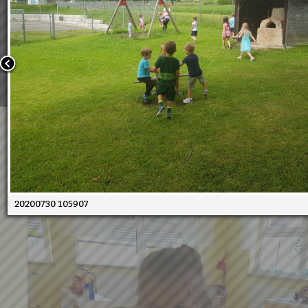
Wir verwenden Cookies, um unsere Webseite für Sie mög
benutzerfreundlich zu gestalten. Wenn Sie fortfahren, 
an, dass Sie mit der Verwendung von Cookies auf unsere
einverstanden sind.
Weitere Informationen:
Datenschutzerklärung/Cookie-Ri
Bestätigen
Sommerkindergarten 2020
05.08.2020
20200730 105907