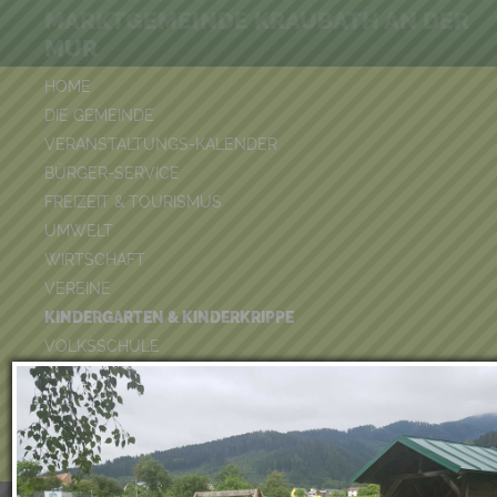
MARKTGEMEINDE KRAUBATH AN DER
MUR
HOME
DIE GEMEINDE
VERANSTALTUNGS-KALENDER
BÜRGER-SERVICE
FREIZEIT & TOURISMUS
UMWELT
WIRTSCHAFT
VEREINE
KINDERGARTEN & KINDERKRIPPE
VOLKSSCHULE
BÜCHEREI
FEUERWEHR
DUATHLON 2026
POOLKALENDER