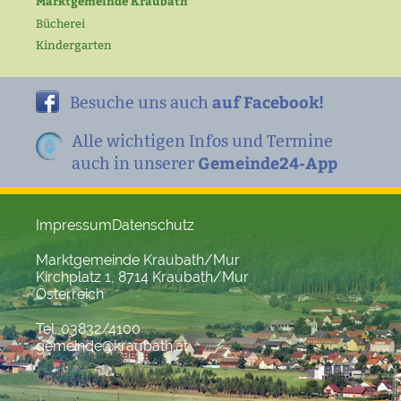
Marktgemeinde Kraubath
Bücherei
Kindergarten
auf Facebook!
Besuche uns auch
Alle wichtigen Infos und Termine
Gemeinde24-App
auch in unserer
Impressum
Datenschutz
Marktgemeinde Kraubath/Mur
Kirchplatz 1, 8714 Kraubath/Mur
Österreich
Tel. 03832/4100
gemeinde@kraubath.at