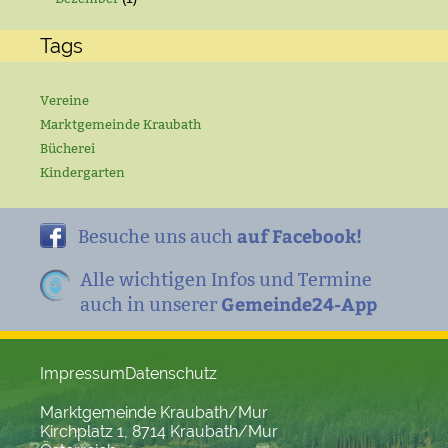
Tags
Vereine
Marktgemeinde Kraubath
Bücherei
Kindergarten
auf Facebook!
Besuche uns auch
Alle wichtigen Infos und Termine
Gemeinde24-App
auch in unserer
Impressum
Datenschutz
Marktgemeinde Kraubath/Mur
Kirchplatz 1, 8714 Kraubath/Mur