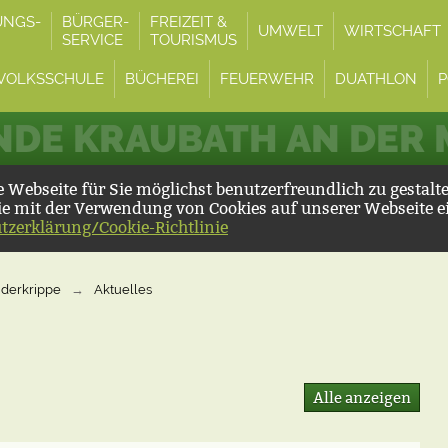
UNGS-
BÜRGER-
FREIZEIT &
UMWELT
WIRTSCHAFT
SERVICE
TOURISMUS
VOLKSSCHULE
BÜCHEREI
FEUERWEHR
DUATHLON
P
DE KRAUBATH AN DER
Webseite für Sie möglichst benutzerfreundlich zu gestalt
ie mit der Verwendung von Cookies auf unserer Webseite e
tzerklärung/Cookie-Richtlinie
nderkrippe
→
Aktuelles
Alle anzeigen