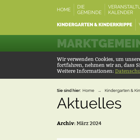
DIE
VERANSTALT
HOME
GEMEINDE
KALENDER
KINDERGARTEN & KINDERKRIPPE
MARKTGEMEIN
Wir verwenden Cookies, um unsere 
fortfahren, nehmen wir an, dass S
Weitere Informationen:
Datenschu
Sie sind hier:
Home
→
Kindergarten & Ki
Aktuelles
Archiv
: März 2024