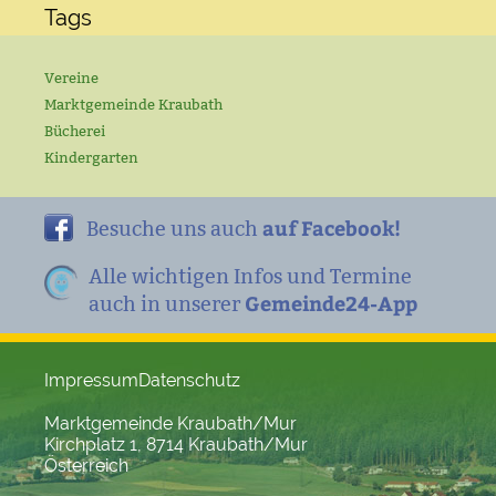
Tags
Vereine
Marktgemeinde Kraubath
Bücherei
Kindergarten
auf Facebook!
Besuche uns auch
Alle wichtigen Infos und Termine
Gemeinde24-App
auch in unserer
Impressum
Datenschutz
Marktgemeinde Kraubath/Mur
Kirchplatz 1, 8714 Kraubath/Mur
Österreich