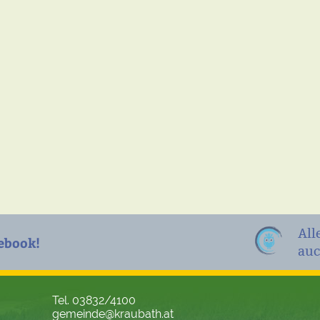
All
ebook!
auc
Tel. 03832/4100
gemeinde@kraubath.at