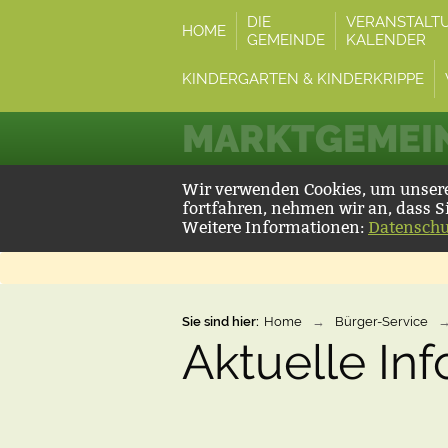
DIE
VERANSTALT
HOME
GEMEINDE
KALENDER
KINDERGARTEN & KINDERKRIPPE
MARKTGEMEIN
Wir verwenden Cookies, um unsere 
fortfahren, nehmen wir an, dass S
Weitere Informationen:
Datenschu
Sie sind hier:
Home
→
Bürger-Service
Aktuelle In