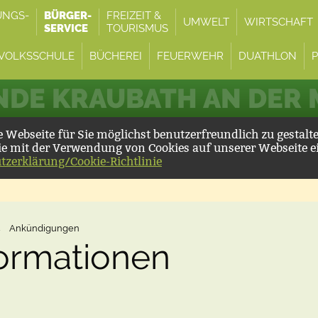
UNGS-
BÜRGER-
FREIZEIT &
UMWELT
WIRTSCHAFT
SERVICE
TOURISMUS
VOLKSSCHULE
BÜCHEREI
FEUERWEHR
DUATHLON
DE KRAUBATH AN DER
Webseite für Sie möglichst benutzerfreundlich zu gestalt
ie mit der Verwendung von Cookies auf unserer Webseite e
tzerklärung/Cookie-Richtlinie
→
Ankündigungen
formationen