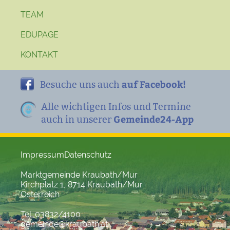
TEAM
EDUPAGE
KONTAKT
auf Facebook!
Besuche uns auch
Alle wichtigen Infos und Termine
Gemeinde24-App
auch in unserer
Impressum
Datenschutz
Marktgemeinde Kraubath/Mur
Kirchplatz 1, 8714 Kraubath/Mur
Österreich
Tel. 03832/4100
gemeinde@kraubath.at