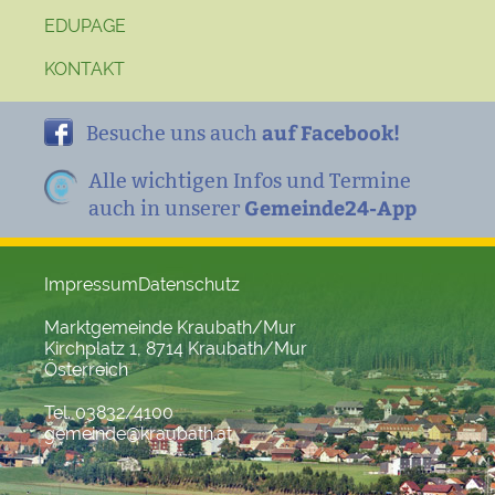
EDUPAGE
KONTAKT
auf Facebook!
Besuche uns auch
Alle wichtigen Infos und Termine
Gemeinde24-App
auch in unserer
Impressum
Datenschutz
Marktgemeinde Kraubath/Mur
Kirchplatz 1, 8714 Kraubath/Mur
Österreich
Tel. 03832/4100
gemeinde@kraubath.at