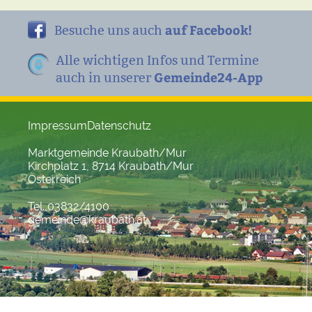
auf Facebook!
Besuche uns auch
Alle wichtigen Infos und Termine
Gemeinde24-App
auch in unserer
Impressum
Datenschutz
Marktgemeinde Kraubath/Mur
Kirchplatz 1, 8714 Kraubath/Mur
Österreich
Tel. 03832/4100
gemeinde@kraubath.at