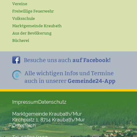
Vereine
Freiwillige Feuerwehr
Volksschule
Marktgemeinde Kraubath
Aus der Bevölkerung
Bücherei
auf Facebook!
Besuche uns auch
Alle wichtigen Infos und Termine
Gemeinde24-App
auch in unserer
Impressum
Datenschutz
Marktgemeinde Kraubath/Mur
Kirchplatz 1, 8714 Kraubath/Mur
Österreich