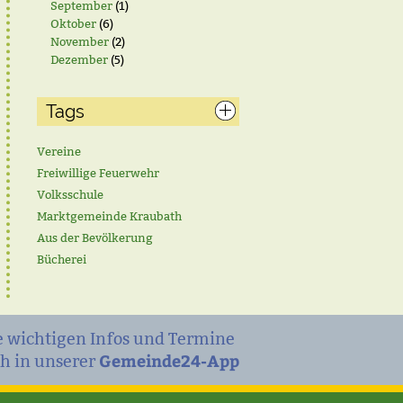
September
(1)
Oktober
(6)
November
(2)
Dezember
(5)
Tags
Vereine
Freiwillige Feuerwehr
Volksschule
Marktgemeinde Kraubath
Aus der Bevölkerung
Bücherei
e wichtigen Infos und Termine
Gemeinde24-App
h in unserer