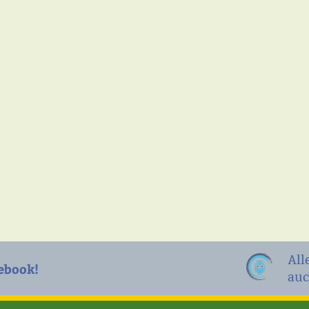
All
ebook!
auc