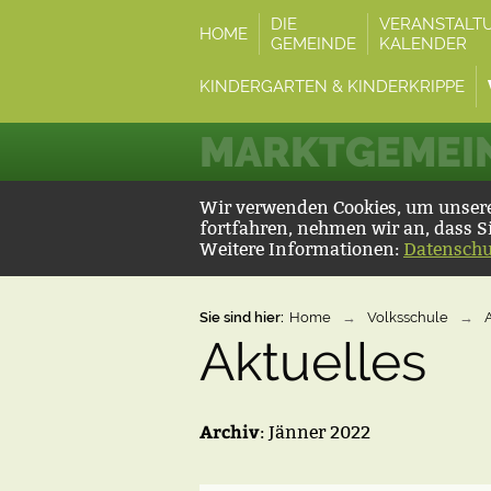
DIE
VERANSTALT
HOME
GEMEINDE
KALENDER
KINDERGARTEN & KINDERKRIPPE
MARKTGEMEIN
Wir verwenden Cookies, um unsere 
fortfahren, nehmen wir an, dass S
Weitere Informationen:
Datenschu
Sie sind hier:
Home
→
Volksschule
→
Aktuelles
Archiv
: Jänner 2022