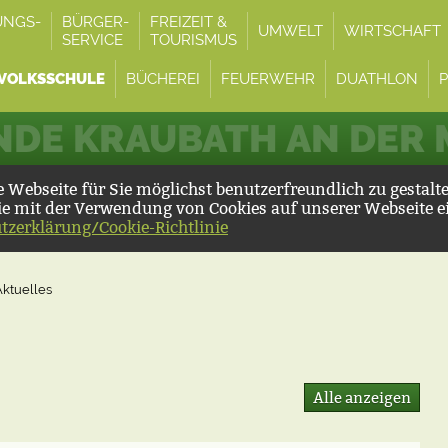
UNGS-
BÜRGER-
FREIZEIT &
UMWELT
WIRTSCHAFT
SERVICE
TOURISMUS
VOLKSSCHULE
BÜCHEREI
FEUERWEHR
DUATHLON
DE KRAUBATH AN DER
Webseite für Sie möglichst benutzerfreundlich zu gestalt
ie mit der Verwendung von Cookies auf unserer Webseite e
tzerklärung/Cookie-Richtlinie
Aktuelles
Alle anzeigen