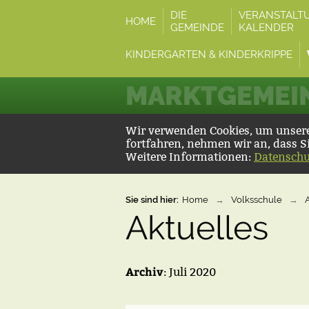
DIE
VERANSTALT
HOME
GEMEINDE
KALENDER
KINDERGARTEN & KINDERKRIPPE
MARKTGEMEIN
Wir verwenden Cookies, um unsere 
fortfahren, nehmen wir an, dass S
Weitere Informationen:
Datenschu
Sie sind hier:
Home
→
Volksschule
→
Aktuelles
Archiv
: Juli 2020