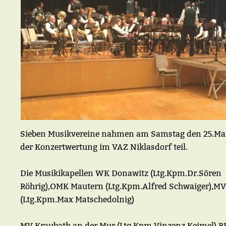
Sieben Musikvereine nahmen am Samstag den 25.Mai
der Konzertwertung im VAZ Niklasdorf teil.
Die Musikikapellen WK Donawitz (Ltg.Kpm.Dr.Sören
Röhrig),OMK Mautern (Ltg.Kpm.Alfred Schwaiger),M
(Ltg.Kpm.Max Matschedolnig)
MV Kraubath an der Mur (Ltg.Kpm.Vinzenz Keimel),B