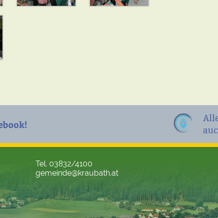
All
ebook!
auc
Tel. 03832/4100
gemeinde@kraubath.at