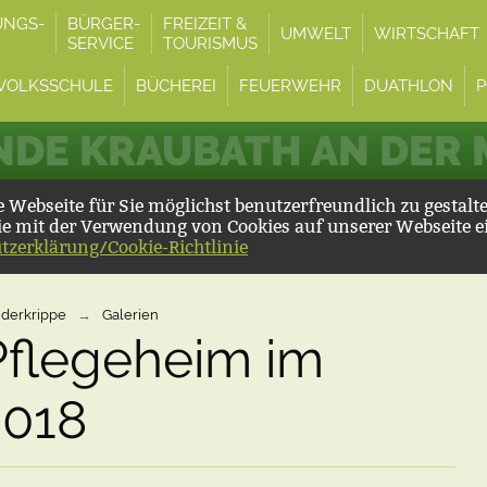
UNGS-
BÜRGER-
FREIZEIT &
UMWELT
WIRTSCHAFT
SERVICE
TOURISMUS
VOLKSSCHULE
BÜCHEREI
FEUERWEHR
DUATHLON
P
DE KRAUBATH AN DER
Webseite für Sie möglichst benutzerfreundlich zu gestalt
ie mit der Verwendung von Cookies auf unserer Webseite e
tzerklärung/Cookie-Richtlinie
nderkrippe
→
Galerien
Pflegeheim im
2018