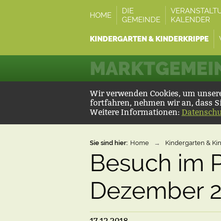
DIE
VERANSTALT
HOME
GEMEINDE
KALENDER
KINDERGARTEN & KINDERKRIPPE
MARKTGEMEIN
Wir verwenden Cookies, um unsere 
fortfahren, nehmen wir an, dass S
Weitere Informationen:
Datenschu
Sie sind hier:
Home
→
Kindergarten & Ki
Besuch im 
Dezember 
17.12.2018