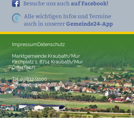
auf Facebook!
Besuche uns auch
Alle wichtigen Infos und Termine
Gemeinde24-App
auch in unserer
Impressum
Datenschutz
Marktgemeinde Kraubath/Mur
Kirchplatz 1, 8714 Kraubath/Mur
Österreich
Tel. 03832/4100
gemeinde@kraubath.at