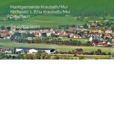
Marktgemeinde Kraubath/Mur
Kirchplatz 1, 8714 Kraubath/Mur
Österreich
Tel. 03832/4100
gemeinde@kraubath.at