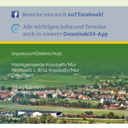
auf Facebook!
Besuche uns auch
Alle wichtigen Infos und Termine
Gemeinde24-App
auch in unserer
Impressum
Datenschutz
Marktgemeinde Kraubath/Mur
Kirchplatz 1, 8714 Kraubath/Mur
Österreich
Tel. 03832/4100
gemeinde@kraubath.at