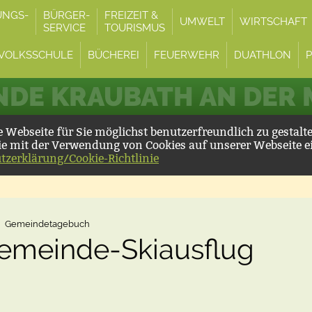
UNGS-
BÜRGER-
FREIZEIT &
UMWELT
WIRTSCHAFT
SERVICE
TOURISMUS
VOLKSSCHULE
BÜCHEREI
FEUERWEHR
DUATHLON
DE KRAUBATH AN DER
Webseite für Sie möglichst benutzerfreundlich zu gestalt
ie mit der Verwendung von Cookies auf unserer Webseite e
tzerklärung/Cookie-Richtlinie
Gemeindetagebuch
Gemeinde-Skiausflug