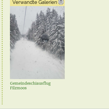
Verwandte Galerien
Gemeindeschiausflug
Steirischer Frühjahrspu
Filzmoos
2021