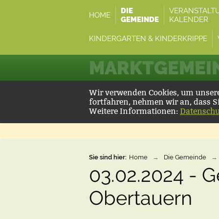
DIE
VERANSTALT
HOME
GEMEINDE
KALENDER
KINDERGARTEN & KINDERKRIPPE
MARKTGEMEIN
Wir verwenden Cookies, um unsere 
fortfahren, nehmen wir an, dass S
Weitere Informationen:
Datenschu
Sie sind hier:
Home
→
Die Gemeinde
→
03.02.2024 - 
Obertauern