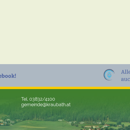
All
ebook!
auc
Tel. 03832/4100
gemeinde@kraubath.at