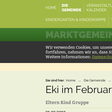
DIE
VERANSTALT
HOME
GEMEINDE
KALENDER
KINDERGARTEN & KINDERKRIPPE
MARKTGEMEIN
Wir verwenden Cookies, um unsere 
fortfahren, nehmen wir an, dass S
Weitere Informationen:
Datenschu
Sie sind hier:
Home
→
Die Gemeinde
→
Eki im Februar
Eltern Kind Gruppe