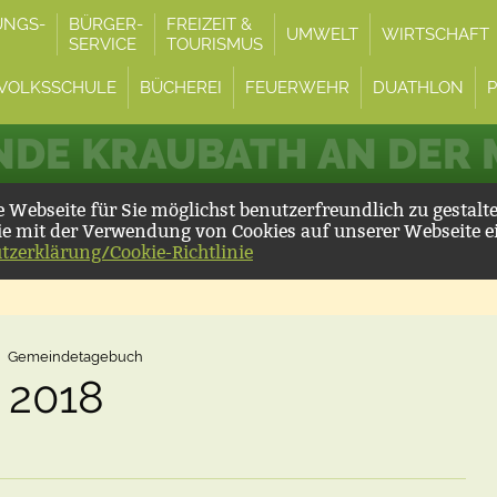
UNGS-
BÜRGER-
FREIZEIT &
UMWELT
WIRTSCHAFT
SERVICE
TOURISMUS
VOLKSSCHULE
BÜCHEREI
FEUERWEHR
DUATHLON
DE KRAUBATH AN DER
Webseite für Sie möglichst benutzerfreundlich zu gestalt
ie mit der Verwendung von Cookies auf unserer Webseite e
tzerklärung/Cookie-Richtlinie
Gemeindetagebuch
 2018