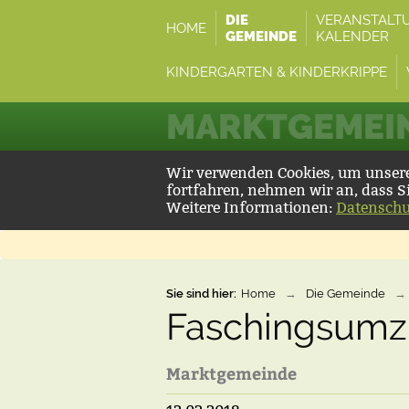
DIE
VERANSTALT
HOME
GEMEINDE
KALENDER
KINDERGARTEN & KINDERKRIPPE
MARKTGEMEIN
Wir verwenden Cookies, um unsere 
fortfahren, nehmen wir an, dass S
Weitere Informationen:
Datenschu
Sie sind hier:
Home
→
Die Gemeinde
→
Faschingsumz
Marktgemeinde