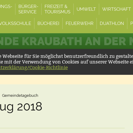
UNGS-
BÜRGER-
FREIZEIT &
UMWELT
WIRTSCHAFT
SERVICE
TOURISMUS
VOLKSSCHULE
BÜCHEREI
FEUERWEHR
DUATHLON
DE KRAUBATH AN DER
Webseite für Sie möglichst benutzerfreundlich zu gestalt
ie mit der Verwendung von Cookies auf unserer Webseite e
tzerklärung/Cookie-Richtlinie
Gemeindetagebuch
ug 2018