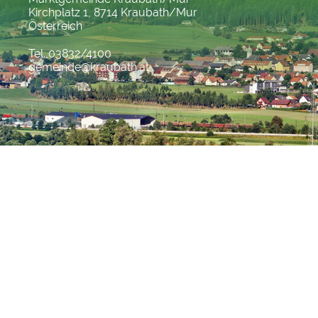
Kirchplatz 1, 8714 Kraubath/Mur
Österreich
Tel. 03832/4100
gemeinde@kraubath.at