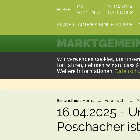
DIE
VERANSTALT
HOME
GEMEINDE
KALENDER
KINDERGARTEN & KINDERKRIPPE
MARKTGEMEIN
Wir verwenden Cookies, um unsere 
fortfahren, nehmen wir an, dass S
Weitere Informationen:
Datenschu
Sie sind hier:
Home
→
Feuerwehr
→
A
16.04.2025 - U
Poschacher ist