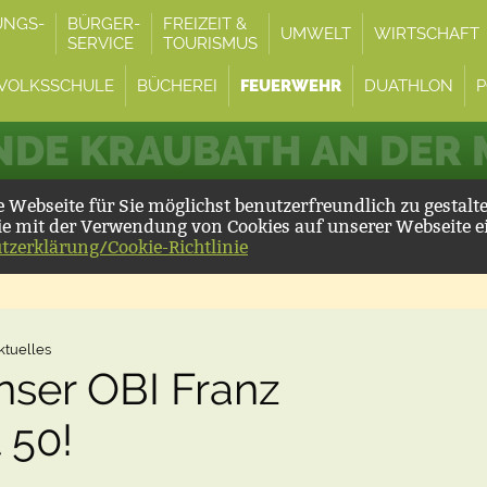
UNGS-
BÜRGER-
FREIZEIT &
UMWELT
WIRTSCHAFT
SERVICE
TOURISMUS
VOLKSSCHULE
BÜCHEREI
FEUERWEHR
DUATHLON
P
DE KRAUBATH AN DER
Webseite für Sie möglichst benutzerfreundlich zu gestalt
ie mit der Verwendung von Cookies auf unserer Webseite e
tzerklärung/Cookie-Richtlinie
ktuelles
nser OBI Franz
 50!