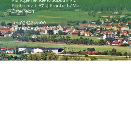
Marktgemeinde Kraubath/Mur
Kirchplatz 1, 8714 Kraubath/Mur
Österreich
Tel. 03832/4100
gemeinde@kraubath.at