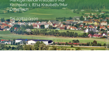
Marktgemeinde Kraubath/Mur
Kirchplatz 1, 8714 Kraubath/Mur
Österreich
Tel. 03832/4100
gemeinde@kraubath.at