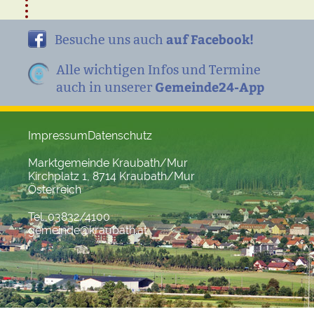
auf Facebook!
Besuche uns auch
Alle wichtigen Infos und Termine
Gemeinde24-App
auch in unserer
Impressum
Datenschutz
Marktgemeinde Kraubath/Mur
Kirchplatz 1, 8714 Kraubath/Mur
Österreich
Tel. 03832/4100
gemeinde@kraubath.at