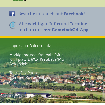
auf Facebook!
Besuche uns auch
Alle wichtigen Infos und Termine
Gemeinde24-App
auch in unserer
Impressum
Datenschutz
Marktgemeinde Kraubath/Mur
Kirchplatz 1, 8714 Kraubath/Mur
Österreich
Tel. 03832/4100
gemeinde@kraubath.at