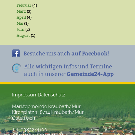
Februar
(4)
März
(3)
April
(4)
Mai
(1)
Juni
(2)
August
(1)
auf Facebook!
Besuche uns auch
Alle wichtigen Infos und Termine
Gemeinde24-App
auch in unserer
Impressum
Datenschutz
Marktgemeinde Kraubath/Mur
Kirchplatz 1, 8714 Kraubath/Mur
Österreich
Tel. 03832/4100