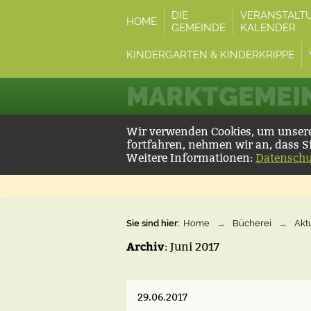
DIE
VERANSTALT
HOME
GEMEINDE
KALENDER
KINDERGARTEN & KINDERKRIPPE
MARKTGEMEIN
Wir verwenden Cookies, um unsere 
fortfahren, nehmen wir an, dass S
Weitere Informationen:
Datenschu
Sie sind hier:
Home
→
Bücherei
→
Akt
Archiv
: Juni 2017
29.06.2017