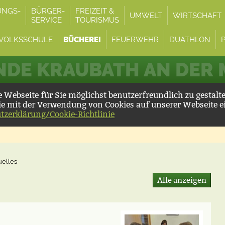
UNGS-
BÜRGER-
FREIZEIT &
UMWELT
WIRTSCHAFT
SERVICE
TOURISMUS
VOLKSSCHULE
BÜCHEREI
FEUERWEHR
DUATHLON
DE KRAUBATH AN DER
Webseite für Sie möglichst benutzerfreundlich zu gestalt
ie mit der Verwendung von Cookies auf unserer Webseite e
tzerklärung/Cookie-Richtlinie
uelles
Alle anzeigen