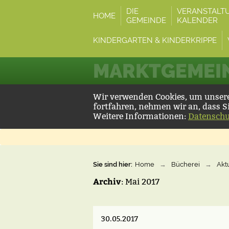
DIE
VERANSTALT
HOME
GEMEINDE
KALENDER
KINDERGARTEN & KINDERKRIPPE
MARKTGEMEIN
Wir verwenden Cookies, um unsere 
fortfahren, nehmen wir an, dass S
Weitere Informationen:
Datenschu
Sie sind hier:
Home
→
Bücherei
→
Akt
Archiv
: Mai 2017
30.05.2017