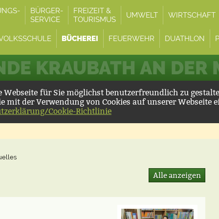
UNGS-
BÜRGER-
FREIZEIT &
UMWELT
WIRTSCHAFT
SERVICE
TOURISMUS
VOLKSSCHULE
BÜCHEREI
FEUERWEHR
DUATHLON
DE KRAUBATH AN DER
Webseite für Sie möglichst benutzerfreundlich zu gestalt
ie mit der Verwendung von Cookies auf unserer Webseite e
tzerklärung/Cookie-Richtlinie
uelles
Alle anzeigen